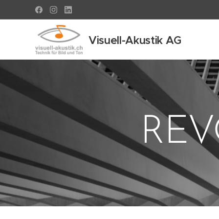
Visuell-Akustik AG
REV